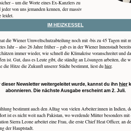
sicher – um die Worte eines Ex-Kanzlers zu
 jeder von uns jemanden kennen, der massiv
 leidet.
IM HEIZKESSEL
 hat die Wiener Umweltschutzabteilung noch mit ›bis zu 45 Tagen mit m
tes Jahr – also 26 Jahre früher – gab es in der Wiener Innenstadt bereit
chätzen immer wieder, wie schnell die Klimakrise voranschreitet und d
fen ist. Gut, dass es Leute gibt, die ständig an Lösungen arbeiten, die w
 die Hitze die Zukunft unserer Städte bestimmt, liest du
hier
.
 dieser Newsletter weitergeleitet wurde, kannst du ihn
hier
k
abonnieren. Die nächste Ausgabe erscheint am 2. Juli.
lung bestimmt auch den Alltag von vielen Arbeiter:innen in Indien, d
ort ist es nicht weit nach Pakistan, wo werdende Mütter besonders mit
tion Sierra Leone arbeitet eine Frau, die erste Chief Heat Officer, an de
g der Hauptstadt.