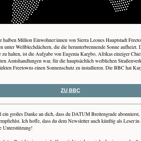
er halben Million Einwohner:innen von Sierra Leones Hauptstadt Freet
n unter Wellblechdächern, die die herunterbrennende Sonne aufheizt. D
u halten, ist die Aufgabe von Eugenia Kargbo, Afrikas einziger Chief
sten Amtshandlungen war, für die hauptsächlich weiblichen Straßenverk
ärkten Freetowns einen Sonnenschutz zu installieren. Die BBC hat Karg
ZU BBC
 ein großes Danke an dich, dass du DATUM Breitengrade abonnierst,
empfiehlst. Ich hoffe, dass du dem Newsletter auch künftig als Leser:in e
e Unterstützung!