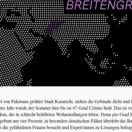
el von Pakistans größter Stadt Karatschi, stehen die Gebäude dicht und 
tes Jahr wurde der Sommer hier bis zu 47 Grad Celsius heiß. Das ist vo
em, die in schlecht belüfteten Wohnsiedlungen leben. Denn pro Grad 
geburt um vier Prozent, in besonders drastischen Fällen überlebt das B
en die gefährdeten Frauen besucht und Expert:innen zu Lösungen befrag