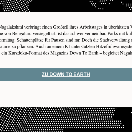
agalakshmi verbringt einen Großteil ihres Arbeitstages in überhitzten 
he von Bengaluru versiegelt ist, ist das schwer vermeidbar. Parks mit 
ittag, Schattenplätze für Pausen sind rar. Doch die Stadtverwaltung a
Bäume zu pflanzen. Auch an einem KI-unterstützten Hitzefrühwarnsyste
– ein Kurzdoku-Format des Magazins Down To Earth – begleitet Nagal
ZU DOWN TO EARTH