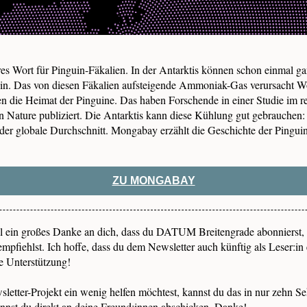
res Wort für Pinguin-Fäkalien. In der Antarktis können schon einmal g
sein. Das von diesen Fäkalien aufsteigende Ammoniak-Gas verursacht 
n die Heimat der Pinguine. Das haben Forschende in einer Studie im 
 Nature publiziert. Die Antarktis kann diese Kühlung gut gebrauchen:
 der globale Durchschnitt. Mongabay erzählt die Geschichte der Pinguin
ZU MONGABAY
 ein großes Danke an dich, dass du DATUM Breitengrade abonnierst,
empfiehlst. Ich hoffe, dass du dem Newsletter auch künftig als Leser:in e
e Unterstützung!
etter-Projekt ein wenig helfen möchtest, kannst du das in nur zehn S
nnst du direkt an deine Freund:innen abschicken. Danke!