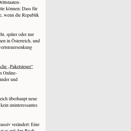
ittstaaten-
tte können: Dass für
re, wenn die Republik
t, später oder nur
men in Österreich, und
wertsteuersenkung
sche „Paketsteuer“
n Online-
Länder und
reich überhaupt neue
 kein uninteressantes
massiv verändert: Eine
at es mit den Buch-