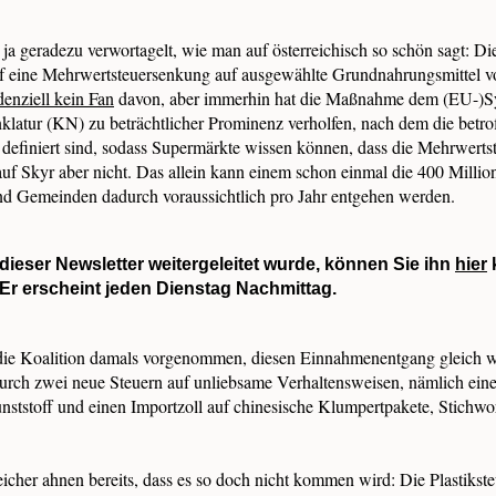
 ja geradezu verwortagelt, wie man auf österreichisch so schön sagt: Die
f eine Mehrwertsteuersenkung auf ausgewählte Grundnahrungsmittel vo
denziell kein Fan
davon, aber immerhin hat die Maßnahme dem (EU-)S
atur (KN) zu beträchtlicher Prominenz verholfen, nach dem die betro
definiert sind, sodass Supermärkte wissen können, dass die Mehrwertst
 auf Skyr aber nicht. Das allein kann einem schon einmal die 400 Millio
d Gemeinden dadurch voraussichtlich pro Jahr entgehen werden.
ieser Newsletter weitergeleitet wurde, können Sie ihn
hier
Er erscheint jeden Dienstag Nachmittag.
h die Koalition damals vorgenommen, diesen Einnahmenentgang gleich 
urch zwei neue Steuern auf unliebsame Verhaltensweisen, nämlich eine 
unststoff und einen Importzoll auf chinesische Klumpertpakete, Stichw
icher ahnen bereits, dass es so doch nicht kommen wird: Die Plastikst