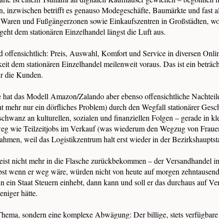
, inzwischen betrifft es genauso Modegeschäfte, Baumärkte und fast al
r Waren und Fußgängerzonen sowie Einkaufszentren in Großstädten, w
geht dem stationären Einzelhandel längst die Luft aus.
d offensichtlich: Preis, Auswahl, Komfort und Service in diversen Onl
keit dem stationären Einzelhandel meilenweit voraus. Das ist ein beträch
r die Kunden.
e hat das Modell Amazon/Zalando aber ebenso offensichtliche Nachteil
ht mehr nur ein dörfliches Problem) durch den Wegfall stationärer Gesch
schwanz an kulturellen, sozialen und finanziellen Folgen – gerade in kl
eg wie Teilzeitjobs im Verkauf (was wiederum den Wegzug von Frauen
men, weil das Logistikzentrum halt erst wieder in der Bezirkshauptsta
eist nicht mehr in die Flasche zurückbekommen – der Versandhandel im 
lbst wenn er weg wäre, würden nicht von heute auf morgen zehntausen
 ein Staat Steuern einhebt, dann kann und soll er das durchaus auf Ve
eniger hätte.
 Thema, sondern eine komplexe Abwägung: Der billige, stets verfügbar