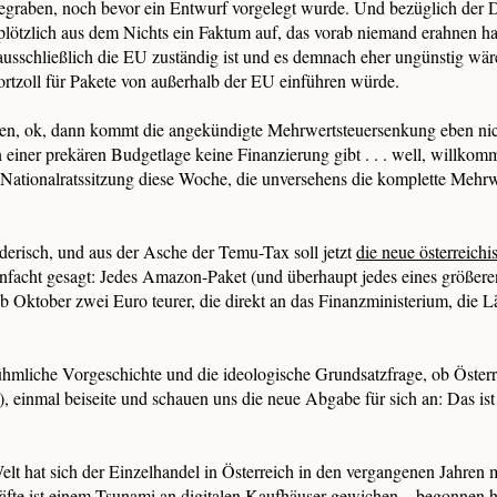
graben, noch bevor ein Entwurf vorgelegt wurde. Und bezüglich der Dr
plötzlich aus dem Nichts ein Faktum auf, das vorab niemand erahnen ha
ausschließlich die EU zuständig ist und es demnach eher ungünstig wä
ortzoll für Pakete von außerhalb der EU einführen würde.
ben, ok, dann kommt die angekündigte Mehrwertsteuersenkung eben nich
n einer prekären Budgetlage keine Finanzierung gibt . . . well, willkom
e Nationalratssitzung diese Woche, die unversehens die komplette Mehr
derisch, und aus der Asche der Temu-Tax soll jetzt
die neue österreichi
einfacht gesagt: Jedes Amazon-Paket (und überhaupt jedes eines größere
ab Oktober zwei Euro teurer, die direkt an das Finanzministerium, die 
ühmliche Vorgeschichte und die ideologische Grundsatzfrage, ob Öster
), einmal beiseite und schauen uns die neue Abgabe für sich an: Das ist
elt hat sich der Einzelhandel in Österreich in den vergangenen Jahren 
fte ist einem Tsunami an digitalen Kaufhäuser gewichen – begonnen h