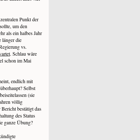
 zentralen Punkt der
sollte, um den
r als ein halbes Jahr
e länger die
Regierung vs.
wartet
. Schlau wäre
iel schon im Mai
eint, endlich mit
überhaupt? Selbst
beiseitelassen (sie
ahren völlig
 Bericht bestätigt das
altung des Status
 die ganze Übung?
kündigte