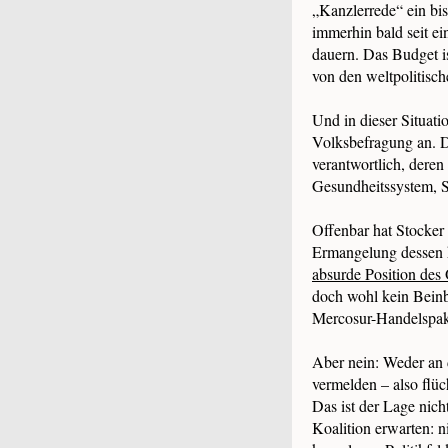
„Kanzlerrede“ ein bis
immerhin bald seit e
dauern. Das Budget is
von den weltpolitisch
Und in dieser Situati
Volksbefragung an. Da
verantwortlich, deren
Gesundheitssystem, So
Offenbar hat Stocker 
Ermangelung dessen hä
absurde Position des
doch wohl kein Beinb
Mercosur-Handelspa
Aber nein: Weder an d
vermelden – also flüc
Das ist der Lage nich
Koalition erwarten: n