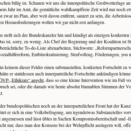
schen billig ist. Schauen wir uns die innenpolitische Großwetterlage an:
inem Jahr im Amt, die gemütliche wahlkampffreie Zeit wird nur noch et
t zwar im Plan, aber weit davon entfernt, saniert zu sein, die Arbeitslo
en Herausforderungen wollen wir gar nicht erst anfangen.
on stellt sich der Bundeskanzler hin und kündigt als einzigen konkreten 
s ist, sorry, zu wenig. Als Chef der Regierung und der Koalition ist S
 beträchtliche To-do-Liste abzuarbeiten, Stichworte: „Reformpartnersch
zialhilfereform, Entbürokratisierung, Strafvollzug, Förderungen, you 
in keinem dieser Felder einen substanziellen, konkreten Fortschritt zu 
tte er stattdessen auch innerparteiliche Fortschritte ankündigen könne
 ÖVP-„Ethikrats“ angeht
, dass so eine kleine Intervention wie im Fall
ruch sei, oder die damals wie heute absolut blamablen Stimmen der Vo
kt.
er bundespolitischen noch an der innerparteilichen Front hat der Kanzl
htet er sich in eine Volksbefragung, um irgendetwas Substanzielles vo
t angemessen und lässt übles in Sachen Kompromissbereitschaft und -fä
icht nur, dass man den Konsens bei der Wehrpflicht auslagern will, off