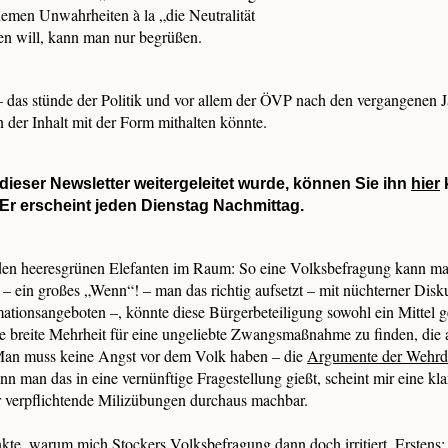
men Unwahrheiten à la „die Neutralität
en will, kann man nur begrüßen.
 – das stünde der Politik und vor allem der ÖVP nach den vergangenen J
 der Inhalt mit der Form mithalten könnte.
ieser Newsletter weitergeleitet wurde, können Sie ihn
hier
Er erscheint jeden Dienstag Nachmittag.
den heeresgrünen Elefanten im Raum: So eine Volksbefragung kann ma
 ein großes „Wenn“! – man das richtig aufsetzt – mit nüchterner Disk
ationsangeboten –, könnte diese Bürgerbeteiligung sowohl ein Mittel 
ne breite Mehrheit für eine ungeliebte Zwangsmaßnahme zu finden, die 
 Man muss keine Angst vor dem Volk haben – die
Argumente der Wehrd
nn man das in eine vernünftige Fragestellung gießt, scheint mir eine kla
 verpflichtende Milizübungen durchaus machbar.
kte, warum mich Stockers Volksbefragung dann doch irritiert. Erstens: 