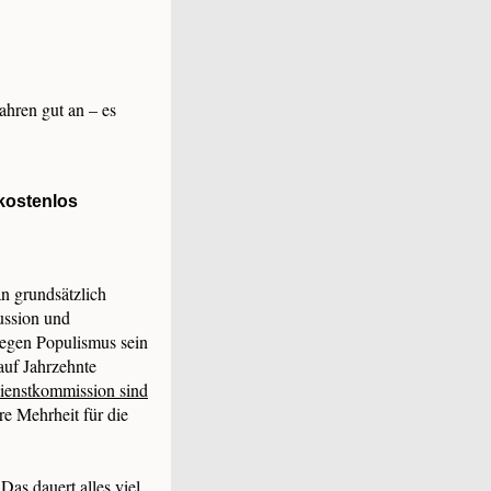
ahren gut an – es
kostenlos
n grundsätzlich
ussion und
gegen Populismus sein
auf Jahrzehnte
ienstkommission sind
re Mehrheit für die
Das dauert alles viel