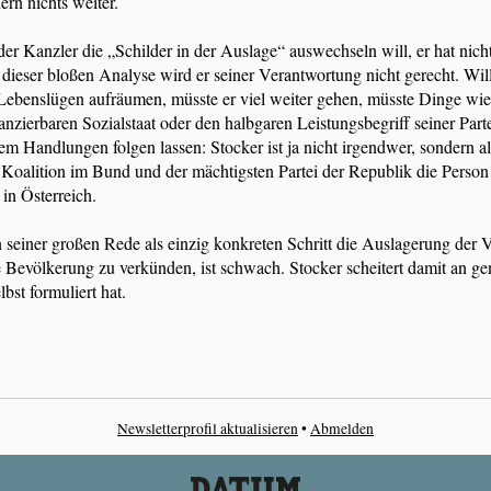
ern nichts weiter.
 der Kanzler die „Schilder in der Auslage“ auswechseln will, er hat nich
 dieser bloßen Analyse wird er seiner Verantwortung nicht gerecht. Will 
Lebenslügen aufräumen, müsste er viel weiter gehen, müsste Dinge wie 
nanzierbaren Sozialstaat oder den halbgaren Leistungsbegriff seiner Part
em Handlungen folgen lassen: Stocker ist ja nicht irgendwer, sondern al
 Koalition im Bund und der mächtigsten Partei der Republik die Perso
 in Österreich.
n seiner großen Rede als einzig konkreten Schritt die Auslagerung der 
e Bevölkerung zu verkünden, ist schwach. Stocker scheitert damit an g
lbst formuliert hat.
Newsletterprofil aktualisieren
•
Abmelden