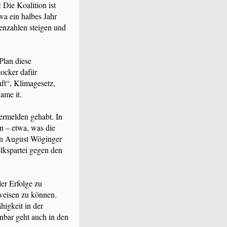
 Die Koalition ist
wa ein halbes Jahr
senzahlen steigen und
Plan diese
tocker dafür
aft“, Klimagesetz,
name it.
vermelden gehabt. In
n – etwa, was die
 von August Wöginger
lkspartei gegen den
er Erfolge zu
rweisen zu können.
higkeit in der
enbar geht auch in den