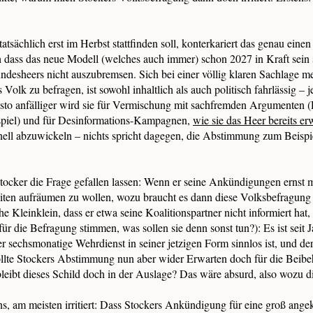
tsächlich erst im Herbst stattfinden soll, konterkariert das genau einen
dass das neue Modell (welches auch immer) schon 2027 in Kraft sein 
esheers nicht auszubremsen. Sich bei einer völlig klaren Sachlage meh
 Volk zu befragen, ist sowohl inhaltlich als auch politisch fahrlässig – j
esto anfälliger wird sie für Vermischung mit sachfremden Argumenten (
spiel) und für Desinformations-Kampagnen,
wie sie das Heer bereits er
nell abzuwickeln – nichts spricht dagegen, die Abstimmung zum Beisp
tocker die Frage gefallen lassen: Wenn er seine Ankündigungen ernst m
en aufräumen zu wollen, wozu braucht es dann diese Volksbefragung 
e Kleinklein, dass er etwa seine Koalitionspartner nicht informiert hat, 
für die Befragung stimmen, was sollen sie denn sonst tun?): Es ist seit J
er sechsmonatige Wehrdienst in seiner jetzigen Form sinnlos ist, und der
llte Stockers Abstimmung nun aber wider Erwarten doch für die Beibeh
leibt dieses Schild doch in der Auslage? Das wäre absurd, also wozu
ns, am meisten irritiert: Dass Stockers Ankündigung für eine groß ange