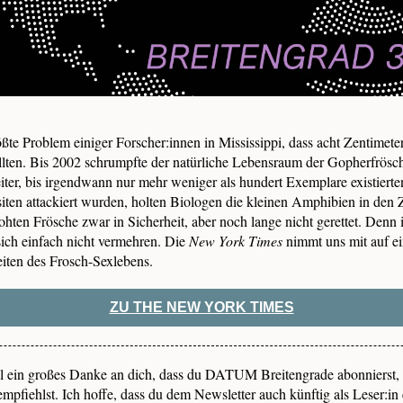
ßte Problem einiger Forscher:innen in Mississippi, dass acht Zentimete
lten. Bis 2002 schrumpfte der natürliche Lebensraum der Gopherfrösc
ter, bis irgendwann nur mehr weniger als hundert Exemplare existierte
iten attackiert wurden, holten Biologen die kleinen Amphibien in den
ten Frösche zwar in Sicherheit, aber noch lange nicht gerettet. Denn 
sich einfach nicht vermehren. Die
New York Times
nimmt uns mit auf e
eiten des Frosch-Sexlebens.
ZU THE NEW YORK TIMES
 ein großes Danke an dich, dass du DATUM Breitengrade abonnierst,
empfiehlst. Ich hoffe, dass du dem Newsletter auch künftig als Leser:in e