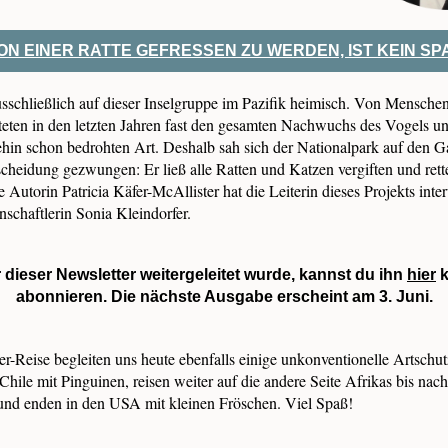
ON EINER RATTE GEFRESSEN ZU WERDEN, IST KEIN SP
usschließlich auf dieser Inselgruppe im Pazifik heimisch. Von Mensche
teten in den letzten Jahren fast den gesamten Nachwuchs des Vogels u
ehin schon bedrohten Art. Deshalb sah sich der Nationalpark auf den G
scheidung gezwungen: Er ließ alle Ratten und Katzen vergiften und rett
Autorin Patricia Käfer-McAllister hat die Leiterin dieses Projekts inte
nschaftlerin Sonia Kleindorfer.
 dieser Newsletter weitergeleitet wurde, kannst du ihn
hier
k
abonnieren. Die nächste Ausgabe erscheint am 3. Juni.
r-Reise begleiten uns heute ebenfalls einige unkonventionelle Artschutz
Chile mit Pinguinen, reisen weiter auf die andere Seite Afrikas bis na
 und enden in den USA mit kleinen Fröschen. Viel Spaß!