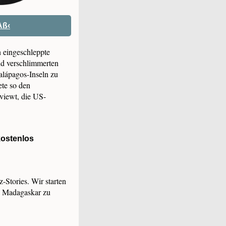
Aß‹
n eingeschleppte
nd verschlimmerten
alápagos-Inseln zu
ete so den
rviewt, die US-
ostenlos
-Stories. Wir starten
ch Madagaskar zu