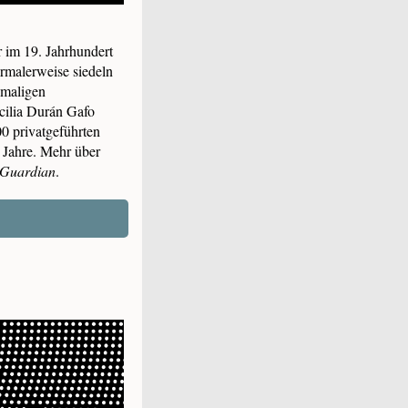
r im 19. Jahrhundert
ormalerweise siedeln
emaligen
cilia Durán Gafo
00 privatgeführten
0 Jahre. Mehr über
Guardian
.