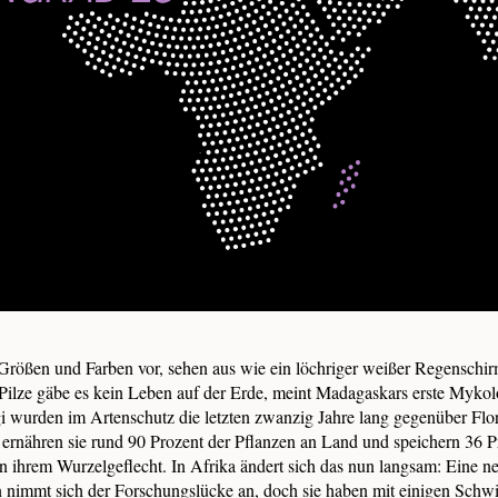
Größen und Farben vor, sehen aus wie ein löchriger weißer Regenschir
ilze gäbe es kein Leben auf der Erde, meint Madagaskars erste Myko
gi wurden im Artenschutz die letzten zwanzig Jahre lang gegenüber Fl
 ernähren sie rund 90 Prozent der Pflanzen an Land und speichern 36 Pr
 ihrem Wurzelgeflecht. In Afrika ändert sich das nun langsam: Eine n
n nimmt sich der Forschungslücke an, doch sie haben mit einigen Schwi