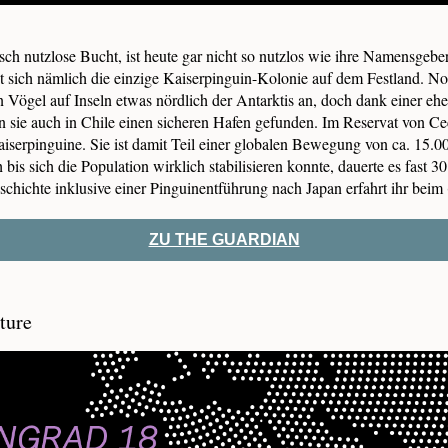
ch nutzlose Bucht, ist heute gar nicht so nutzlos wie ihre Namensgebe
et sich nämlich die einzige Kaiserpinguin-Kolonie auf dem Festland. N
n Vögel auf Inseln etwas nördlich der Antarktis an, doch dank einer eh
n sie auch in Chile einen sicheren Hafen gefunden. Im Reservat von Ce
Kaiserpinguine. Sie ist damit Teil einer globalen Bewegung von ca. 15.0
bis sich die Population wirklich stabilisieren konnte, dauerte es fast 3
schichte inklusive einer Pinguinentführung nach Japan erfahrt ihr beim
ZU THE GUARDIAN
ture