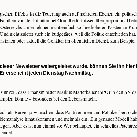
gischen Effekts ist die Teuerung auch auf mehreren Ebenen ein politisc
 Familien von der Inflation bei Grundbedürfnissen überproportional betr
l Österreichs Unternehmen nicht einfach so ihre höheren Kosten an Kun
nd nicht zuletzt auch ein budgetäres, weil die Politik entschieden hat, 
ionen oder aktuell die Gehälter im öffentlichen Dienst, zum Beispiel –
ieser Newsletter weitergeleitet wurde, können Sie ihn
hier
Er erscheint jeden Dienstag Nachmittag.
s sinnvoll, dass Finanzminister Markus Marterbauer (SPÖ)
in den SN da
kämpfen könnte
– besonders bei den Lebensmitteln.
ch als Bürger ja wünschen, dass Politikerinnen und Politiker bei solc
oblemanalyse hinauskommen und mehr als ein „Ein genaues Modell hab
egen. Aber es ist nun einmal so: Wer behauptet, ein schnelles Patentre
blendet.